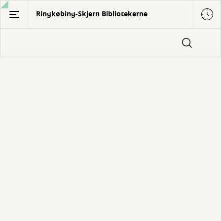
Gå
Ringkøbing-Skjern Bibliotekerne
til
hovedindhold