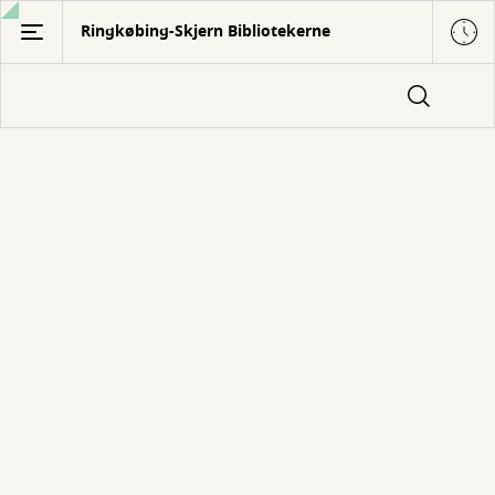
Gå
Ringkøbing-Skjern Bibliotekerne
til
hovedindhold