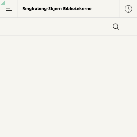
Gå
Ringkøbing-Skjern Bibliotekerne
til
hovedindhold