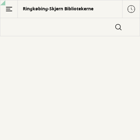
Gå
Ringkøbing-Skjern Bibliotekerne
til
hovedindhold