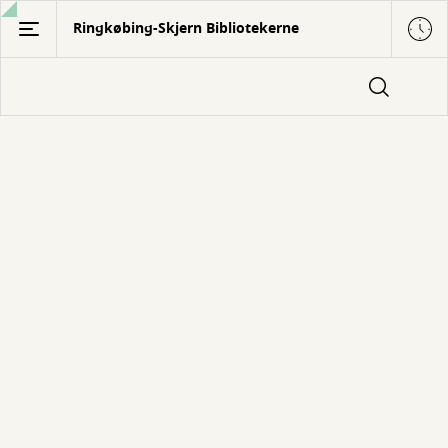
Gå
Ringkøbing-Skjern Bibliotekerne
til
hovedindhold