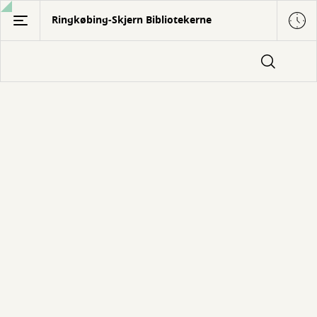
Gå
Ringkøbing-Skjern Bibliotekerne
til
hovedindhold