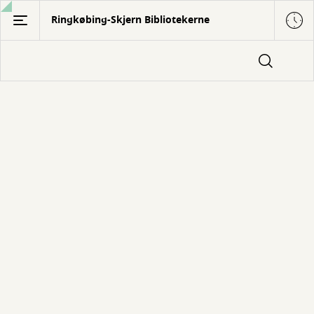
Gå
Ringkøbing-Skjern Bibliotekerne
til
hovedindhold