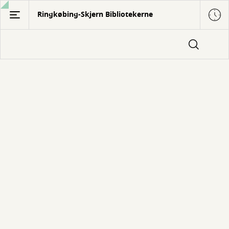
Gå
Ringkøbing-Skjern Bibliotekerne
til
hovedindhold