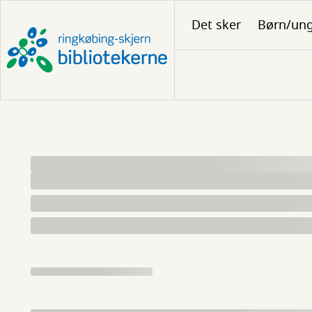
Gå
Det sker
Børn/un
til
hovedindhold