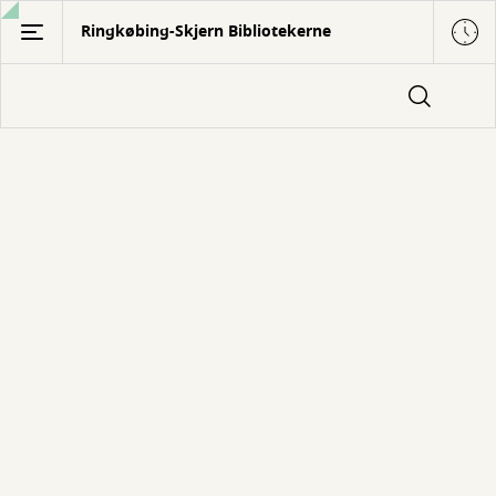
Gå
Ringkøbing-Skjern Bibliotekerne
til
hovedindhold