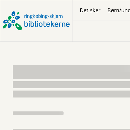
Gå
Det sker
Børn/un
til
hovedindhold