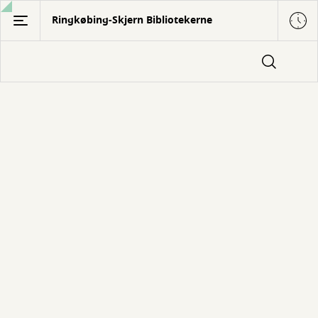
Gå
Ringkøbing-Skjern Bibliotekerne
til
hovedindhold