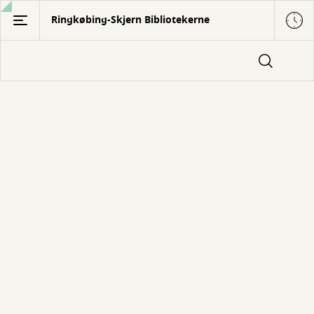
Gå
Ringkøbing-Skjern Bibliotekerne
til
hovedindhold