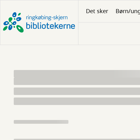
Gå
Det sker
Børn/un
til
hovedindhold