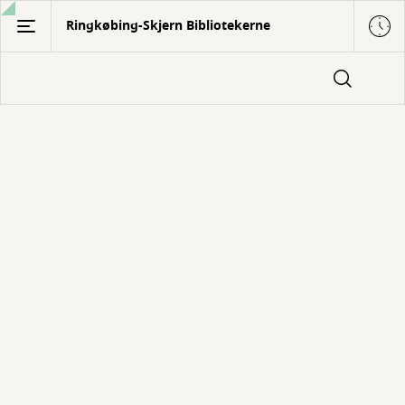
Gå
Ringkøbing-Skjern Bibliotekerne
til
hovedindhold