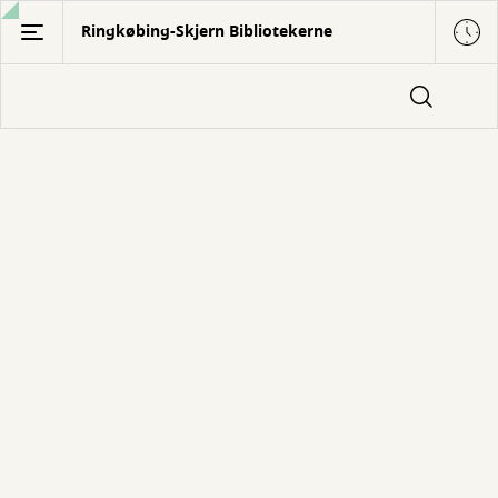
Gå
Ringkøbing-Skjern Bibliotekerne
til
hovedindhold