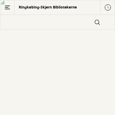
Gå
Ringkøbing-Skjern Bibliotekerne
til
hovedindhold