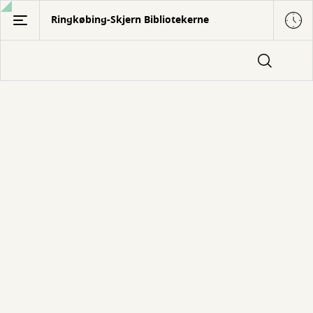
Gå
Ringkøbing-Skjern Bibliotekerne
til
hovedindhold