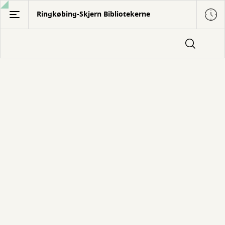
Gå
Ringkøbing-Skjern Bibliotekerne
til
hovedindhold