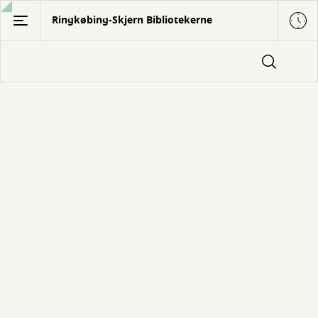
Gå
Ringkøbing-Skjern Bibliotekerne
til
hovedindhold