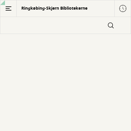
Gå
Ringkøbing-Skjern Bibliotekerne
til
hovedindhold