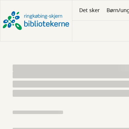
Gå
Det sker
Børn/un
til
hovedindhold