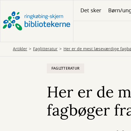
Gå
Det sker
Børn/un
til
hovedindhold
Artikler
Faglitteratur
Her er de mest læseværdige fagbø
FAGLITTERATUR
Her er de m
fagbøger fr