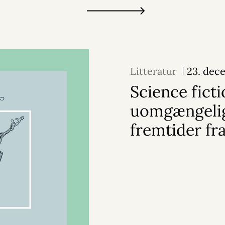
Litteratur
23. dec
Science ficti
uomgængeli
fremtider fr