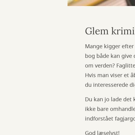
Glem krim
Mange kigger efter 
bog både kan give 
om verden? Faglitt
Hvis man viser et å
du interesserede di
Du kan jo lade det 
ikke bare omhandler
indforstået fagjarg
God læselyst!