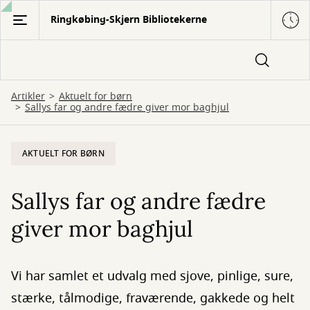
Gå
Ringkøbing-Skjern Bibliotekerne
til
hovedindhold
Artikler
Aktuelt for børn
Sallys far og andre fædre giver mor baghjul
AKTUELT FOR BØRN
Sallys far og andre fædre
giver mor baghjul
Vi har samlet et udvalg med sjove, pinlige, sure,
stærke, tålmodige, fraværende, gakkede og helt