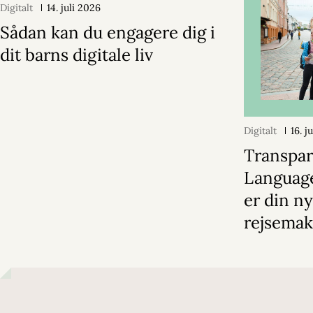
Digitalt
14. juli 2026
Sådan kan du engagere dig i
dit barns digitale liv
Digitalt
16. j
Transpa
Languag
er din n
rejsemak