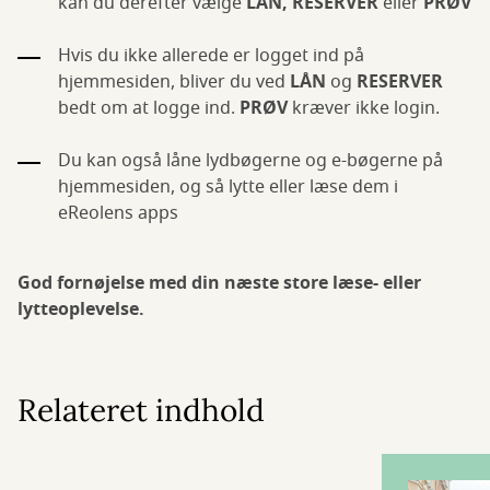
kan du derefter vælge
LÅN,
RESERVER
eller
PRØV
Hvis du ikke allerede er logget ind på
hjemmesiden, bliver du ved
LÅN
og
RESERVER
bedt om at logge ind.
PRØV
kræver ikke login.
Du kan også låne lydbøgerne og e-bøgerne på
hjemmesiden, og så lytte eller læse dem i
eReolens apps
God fornøjelse med din næste store læse- eller
lytteoplevelse.
Relateret indhold