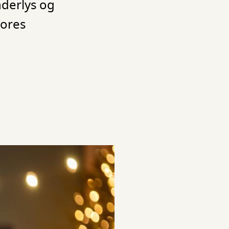
nderlys og
vores