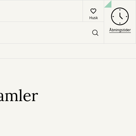
Husk
Åbningstider
amler