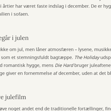
i årtier har været faste indslag i december. De er hyg
ilien i sofaen.
egår i julen
 ikke om jul, men låner atmosfæren – lysene, musikk
– som et stemningsfuldt bagtæppe.
The Holiday
udspi
kud romantisk hygge, mens
Die Hard
bruger juleaftene
ge giver en fornemmelse af december, uden at det bliv
ve julefilm
røve noget andet end de traditionelle fortællinger, fi