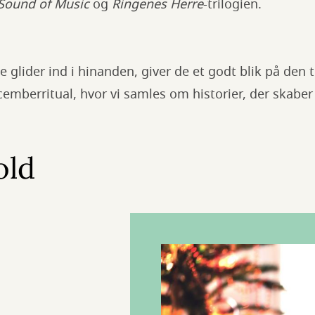
Sound of Music
og
Ringenes Herre
-trilogien.
glider ind i hinanden, giver de et godt blik på den tr
ecemberritual, hvor vi samles om historier, der skab
old