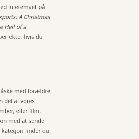
med juletemaet på
xports: A Christmas
 Hell of a
perfekte, hvis du
– måske med forældre
n del af vores
mber, eller film,
tion med at sende
e kategori finder du