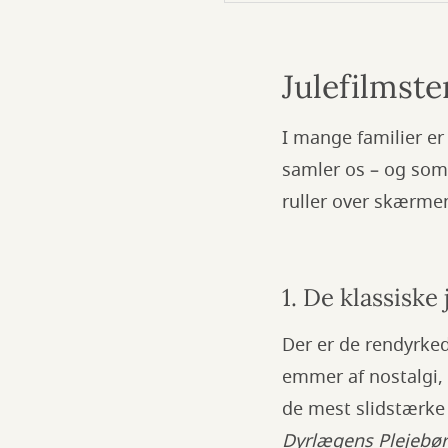
Julefilmst
I mange familier er 
samler os – og som 
ruller over skærmen
1. De klassiske 
Der er de rendyrkede
emmer af nostalgi,
de mest slidstærke 
Dyrlægens Plejebø