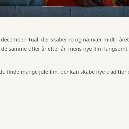
es decemberritual, der skaber ro og nærvær midt i åre
l de samme titler år efter år, mens nye film langsomt 
du finde mange julefilm, der kan skabe nye traditione