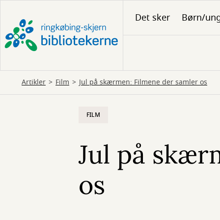
Gå
Det sker
Børn/un
til
hovedindhold
Artikler
Film
Jul på skærmen: Filmene der samler os
FILM
Jul på skær
os