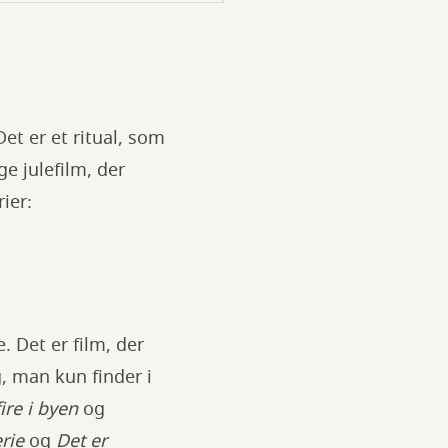
et er et ritual, som
e julefilm, der
ier:
. Det er film, der
, man kun finder i
fire i byen
og
erie
og
Det er