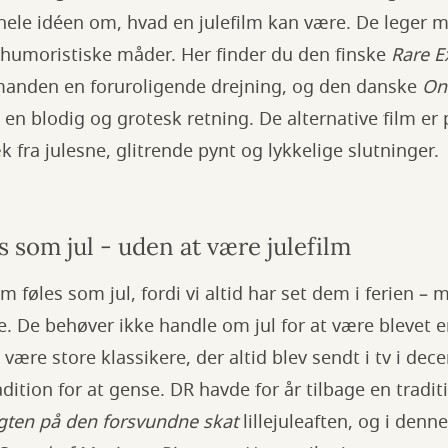
 hele idéen om, hvad en julefilm kan være. De leger 
 humoristiske måder. Her finder du den finske
Rare E
emanden en foruroligende drejning, og den danske
One
 i en blodig og grotesk retning. De alternative film er 
k fra julesne, glitrende pynt og lykkelige slutninger.
es som jul - uden at være julefilm
om føles som jul, fordi vi altid har set dem i ferien 
e. De behøver ikke handle om jul for at være blevet e
 være store klassikere, der altid blev sendt i tv i dece
dition for at gense. DR havde for år tilbage en tradi
agten på den forsvundne skat
lillejuleaften, og i denn