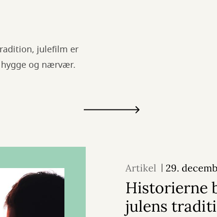
adition, julefilm er
er hygge og nærvær.
Artikel
29. decemb
Historierne 
julens tradit