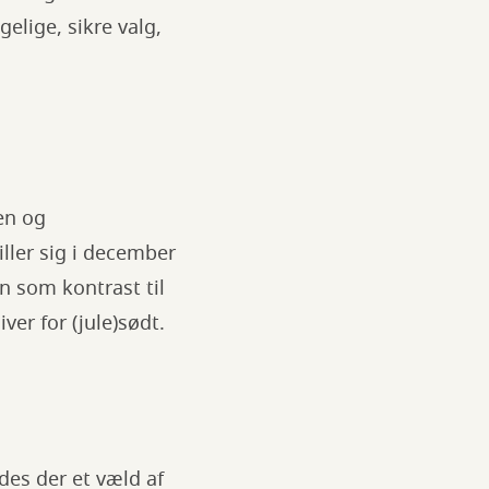
gelige, sikre valg,
en og
ller sig i december
n som kontrast til
er for (jule)sødt.
ndes der et væld af