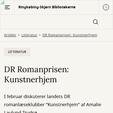
Gå
Ringkøbing-Skjern Bibliotekerne
til
hovedindhold
Artikler
Litteratur
DR Romanprisen: Kunstnerhjem
LITTERATUR
DR Romanprisen:
Kunstnerhjem
I februar diskuterer landets DR
romanlæseklubber "Kunstnerhjem" af Amalie
Laulund Trudsø.