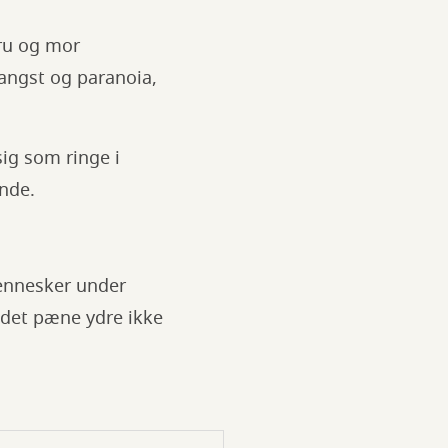
ru og mor
 angst og paranoia,
sig som ringe i
ende.
ennesker under
 det pæne ydre ikke