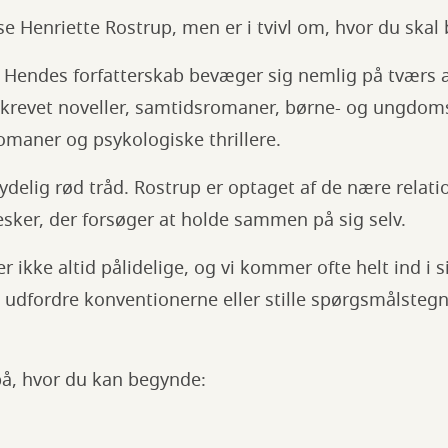
læse Henriette Rostrup, men er i tvivl om, hvor du ska
. Hendes forfatterskab bevæger sig nemlig på tværs 
skrevet noveller, samtidsromaner, børne- og ungdom
romaner og psykologiske thrillere.
tydelig rød tråd. Rostrup er optaget af de nære relatio
sker, der forsøger at holde sammen på sig selv.
r ikke altid pålidelige, og vi kommer ofte helt ind i 
t udfordre konventionerne eller stille spørgsmålste
på, hvor du kan begynde: