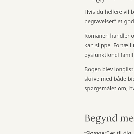
Hvis du hellere vil 
begravelser” et god
Romanen handler om
kan slippe. Fortæl
dysfunktionel famil
Bogen blev longliste
skrive med både bid
spørgsmålet om, hv
Begynd med
“Skygger” er til di