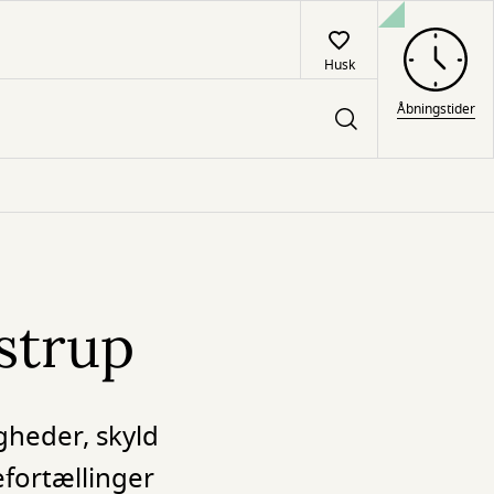
Husk
Åbningstider
strup
heder, skyld
fortællinger