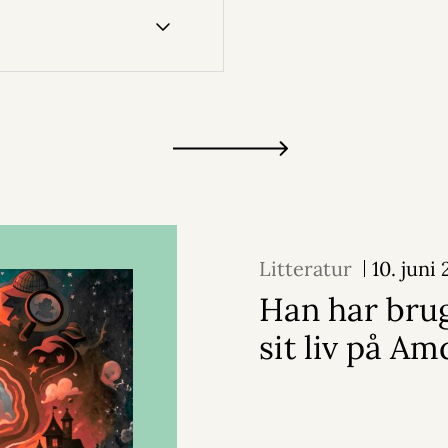
Litteratur
10. juni
Han har brug
sit liv på Am