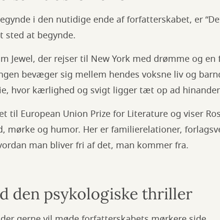
begynde i den nutidige ende af forfatterskabet, er “Det 
t sted at begynde.
 Jewel, der rejser til New York med drømme og en fo
lingen bevæger sig mellem hendes voksne liv og ba
ie, hvor kærlighed og svigt ligger tæt op ad hinande
t til European Union Prize for Literature og viser Ros
, mørke og humor. Her er familierelationer, forlagsv
ordan man bliver fri af det, man kommer fra.
 den psykologiske thriller
g, der gerne vil møde forfatterskabets mørkere side.