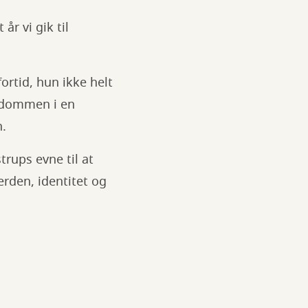
år vi gik til
rtid, hun ikke helt
rndommen i en
n.
trups evne til at
erden, identitet og