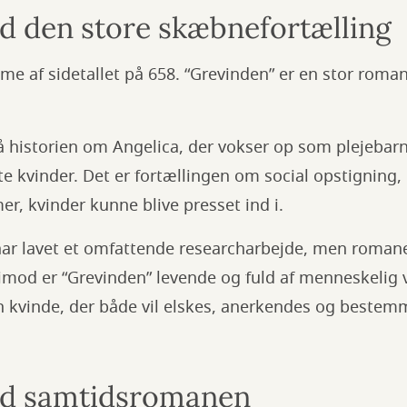
 den store skæbnefortælling
me af sidetallet på 658. “Grevinden” er en stor roma
historien om Angelica, der vokser op som plejebarn
te kvinder. Det er fortællingen om social opstigning
, kvinder kunne blive presset ind i.
har lavet et omfattende researcharbejde, men romane
timod er “Grevinden” levende og fuld af menneskelig 
kvinde, der både vil elskes, anerkendes og bestemme
d samtidsromanen