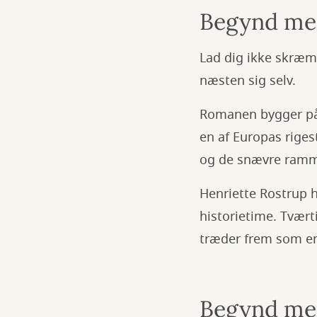
Begynd med
Lad dig ikke skræm
næsten sig selv.
Romanen bygger på 
en af Europas riges
og de snævre rammer
Henriette Rostrup 
historietime. Tvær
træder frem som en 
Begynd me