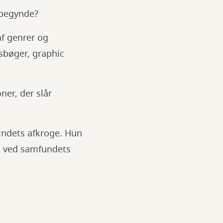
l begynde?
af genrer og
sbøger, graphic
ner, der slår
sindets afkroge. Hun
gn ved samfundets