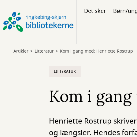
Gå
Det sker
Børn/un
til
hovedindhold
Artikler
Litteratur
Kom i gang med: Henriette Rostrup
LITTERATUR
Kom i gang 
Henriette Rostrup skriv
og længsler. Hendes forf