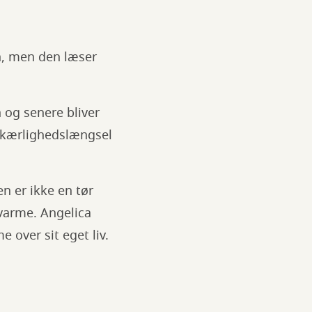
n, men den læser
 og senere bliver
, kærlighedslængsel
n er ikke en tør
varme. Angelica
 over sit eget liv.