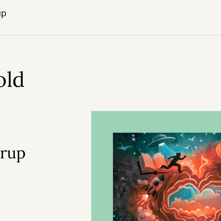
up
old
trup