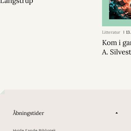
Langstrup
Litteratur
13
Kom i ga
A. Silvest
Åbningstider
Hvide Sande Bibliotek